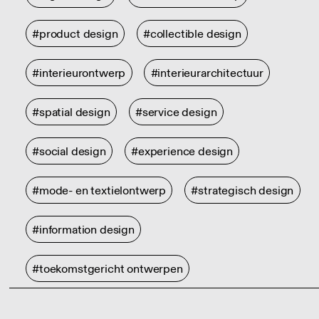
#product design
#collectible design
#interieurontwerp
#interieurarchitectuur
#spatial design
#service design
#social design
#experience design
#mode- en textielontwerp
#strategisch design
#information design
#toekomstgericht ontwerpen