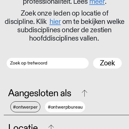
professionaliteit. Lees
meer
.
Zoek onze leden op locatie of
discipline. Klik
hier
om te bekijken welke
subdisciplines onder de zestien
hoofddisciplines vallen.
Zoek
Aangesloten als
#ontwerper
#ontwerpbureau
Locatie