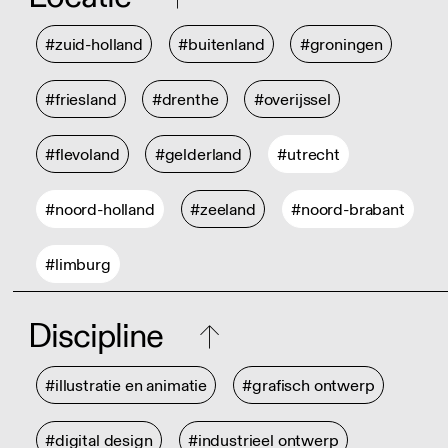
#zuid-holland
#buitenland
#groningen
#friesland
#drenthe
#overijssel
#flevoland
#gelderland
#utrecht
#noord-holland
#zeeland
#noord-brabant
#limburg
Discipline
#illustratie en animatie
#grafisch ontwerp
#digital design
#industrieel ontwerp