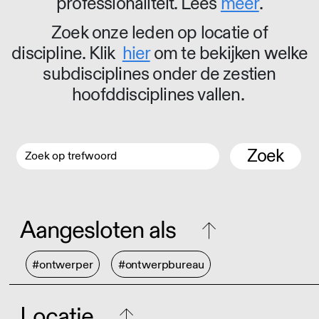
professionaliteit. Lees
meer
.
Zoek onze leden op locatie of
discipline. Klik
hier
om te bekijken welke
subdisciplines onder de zestien
hoofddisciplines vallen.
Zoek
Aangesloten als
#ontwerper
#ontwerpbureau
Locatie