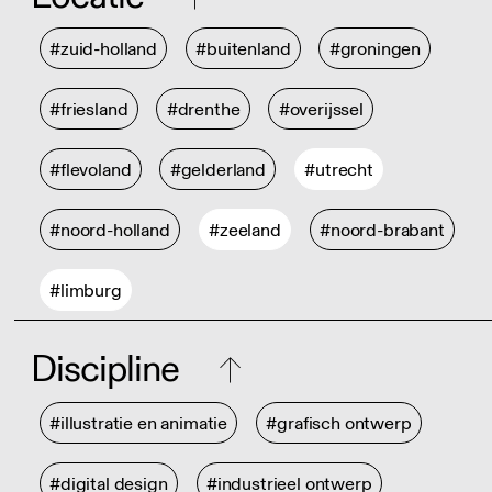
#zuid-holland
#buitenland
#groningen
#friesland
#drenthe
#overijssel
#flevoland
#gelderland
#utrecht
#noord-holland
#zeeland
#noord-brabant
#limburg
Discipline
#illustratie en animatie
#grafisch ontwerp
#digital design
#industrieel ontwerp