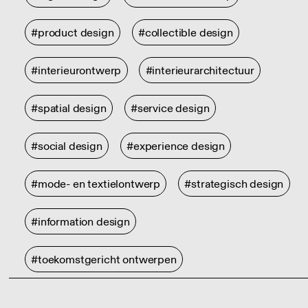
#product design
#collectible design
#interieurontwerp
#interieurarchitectuur
#spatial design
#service design
#social design
#experience design
#mode- en textielontwerp
#strategisch design
#information design
#toekomstgericht ontwerpen