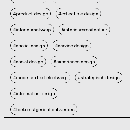
#product design
#collectible design
#interieurontwerp
#interieurarchitectuur
#spatial design
#service design
#social design
#experience design
#mode- en textielontwerp
#strategisch design
#information design
#toekomstgericht ontwerpen