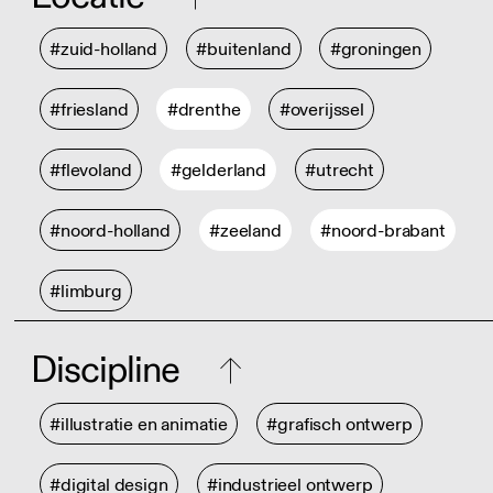
#zuid-holland
#buitenland
#groningen
#friesland
#drenthe
#overijssel
#flevoland
#gelderland
#utrecht
#noord-holland
#zeeland
#noord-brabant
#limburg
Discipline
#illustratie en animatie
#grafisch ontwerp
#digital design
#industrieel ontwerp