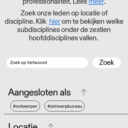
professionaliteit. Lees
meer
.
Zoek onze leden op locatie of
discipline. Klik
hier
om te bekijken welke
subdisciplines onder de zestien
hoofddisciplines vallen.
Zoek
Aangesloten als
#ontwerper
#ontwerpbureau
Locatie