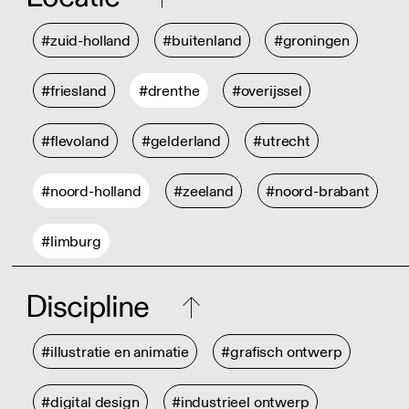
#zuid-holland
#buitenland
#groningen
#friesland
#drenthe
#overijssel
#flevoland
#gelderland
#utrecht
#noord-holland
#zeeland
#noord-brabant
#limburg
Discipline
#illustratie en animatie
#grafisch ontwerp
#digital design
#industrieel ontwerp