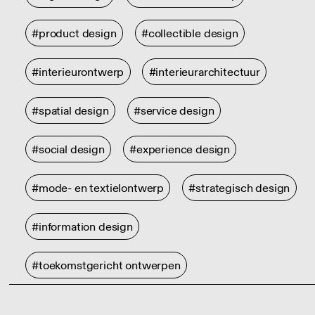
#product design
#collectible design
#interieurontwerp
#interieurarchitectuur
#spatial design
#service design
#social design
#experience design
#mode- en textielontwerp
#strategisch design
#information design
#toekomstgericht ontwerpen