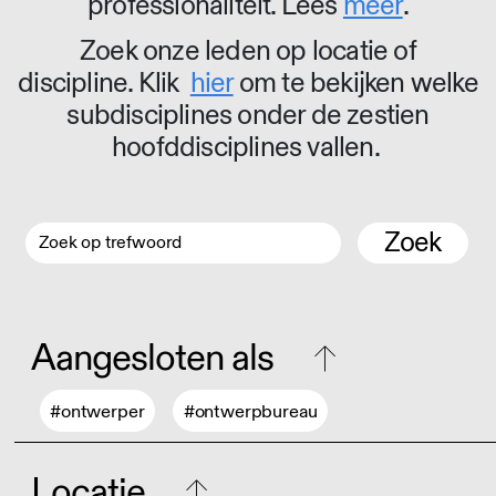
professionaliteit. Lees
meer
.
Zoek onze leden op locatie of
discipline. Klik
hier
om te bekijken welke
subdisciplines onder de zestien
hoofddisciplines vallen.
Zoek
Aangesloten als
#ontwerper
#ontwerpbureau
Locatie