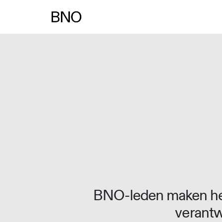
Overslaan naar inhoud
BNO-leden maken het
verantw