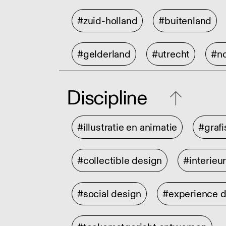
#zuid-holland
#buitenland
#gelderland
#utrecht
#no
Discipline
#illustratie en animatie
#graf
#collectible design
#interieu
#social design
#experience 