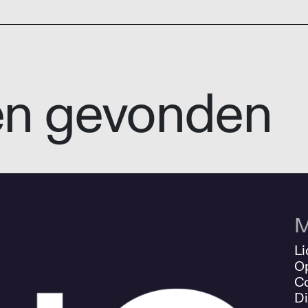
en gevonden
M
Li
O
Co
Di