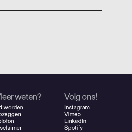
eer weten?
Volg ons!
d worden
Instagram
pzeggen
Vimeo
lofon
LinkedIn
sclaimer
Spotify