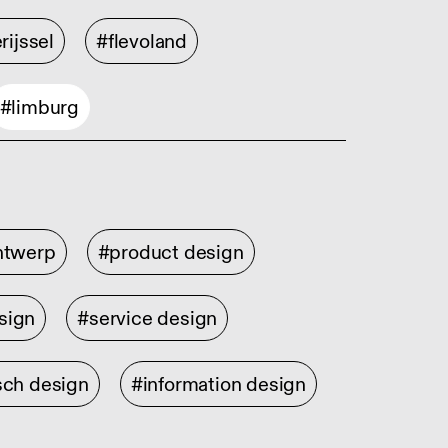
rijssel
#flevoland
#limburg
ontwerp
#product design
sign
#service design
sch design
#information design