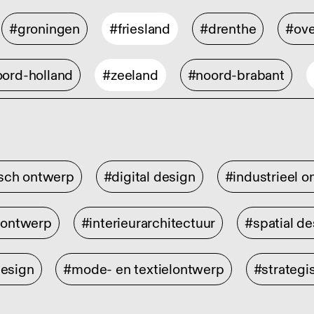
#groningen
#friesland
#drenthe
#ove
ord-holland
#zeeland
#noord-brabant
isch ontwerp
#digital design
#industrieel 
rontwerp
#interieurarchitectuur
#spatial de
design
#mode- en textielontwerp
#strategi