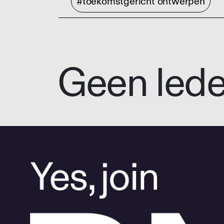
#toekomstgericht ontwerpen
Geen led