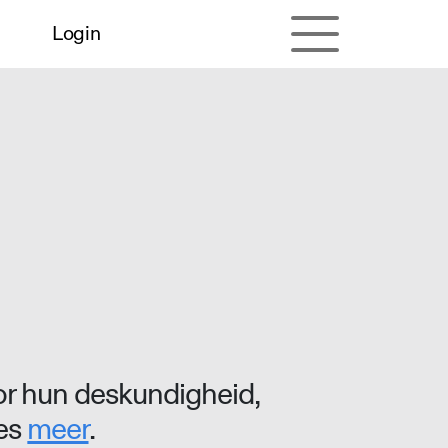
Login
r hun deskundigheid,
ees
meer
.