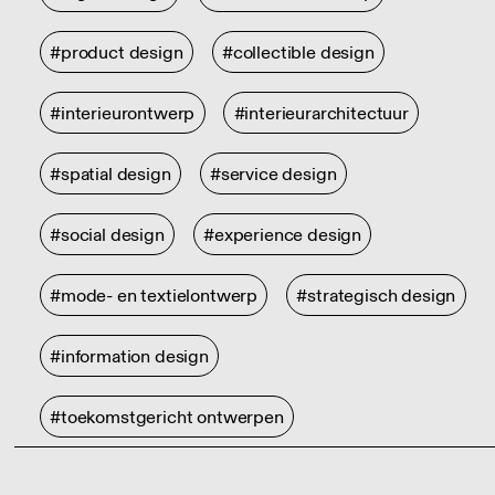
#product design
#collectible design
#interieurontwerp
#interieurarchitectuur
#spatial design
#service design
#social design
#experience design
#mode- en textielontwerp
#strategisch design
#information design
#toekomstgericht ontwerpen