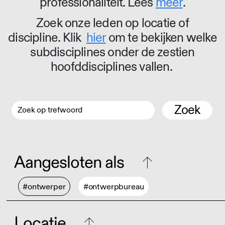
professionaliteit. Lees
meer
.
Zoek onze leden op locatie of
discipline. Klik
hier
om te bekijken welke
subdisciplines onder de zestien
hoofddisciplines vallen.
Zoek
Aangesloten als
#ontwerper
#ontwerpbureau
Locatie