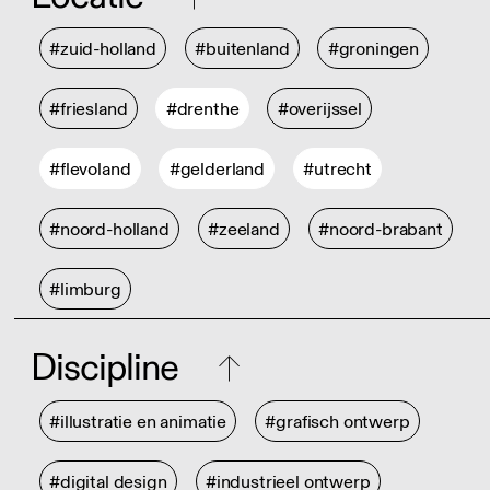
#zuid-holland
#buitenland
#groningen
#friesland
#drenthe
#overijssel
#flevoland
#gelderland
#utrecht
#noord-holland
#zeeland
#noord-brabant
#limburg
Discipline
#illustratie en animatie
#grafisch ontwerp
#digital design
#industrieel ontwerp