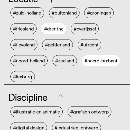
#zuid-holland
#buitenland
#groningen
#friesland
#drenthe
#overijssel
#flevoland
#gelderland
#utrecht
#noord-holland
#zeeland
#noord-brabant
#limburg
Discipline
#illustratie en animatie
#grafisch ontwerp
#digital design
#industrieel ontwerp