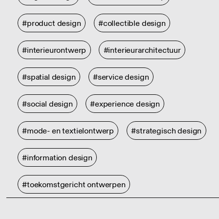
#product design
#collectible design
#interieurontwerp
#interieurarchitectuur
#spatial design
#service design
#social design
#experience design
#mode- en textielontwerp
#strategisch design
#information design
#toekomstgericht ontwerpen