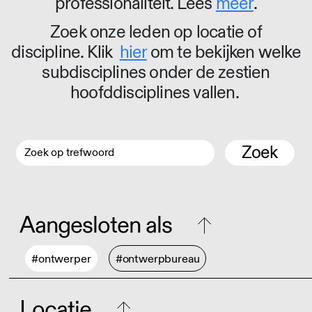
professionaliteit. Lees
meer
.
Zoek onze leden op locatie of
discipline. Klik
hier
om te bekijken welke
subdisciplines onder de zestien
hoofddisciplines vallen.
Zoek
Aangesloten als
#ontwerper
#ontwerpbureau
Locatie