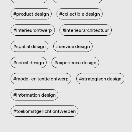
#product design
#collectible design
#interieurontwerp
#interieurarchitectuur
#spatial design
#service design
#social design
#experience design
#mode- en textielontwerp
#strategisch design
#information design
#toekomstgericht ontwerpen