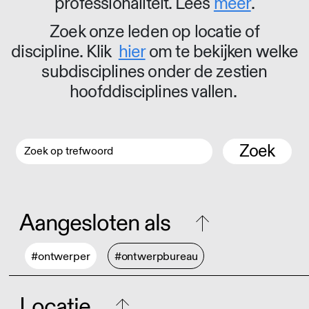
professionaliteit. Lees
meer
.
Zoek onze leden op locatie of
discipline. Klik
hier
om te bekijken welke
subdisciplines onder de zestien
hoofddisciplines vallen.
Zoek
Aangesloten als
#ontwerper
#ontwerpbureau
Locatie