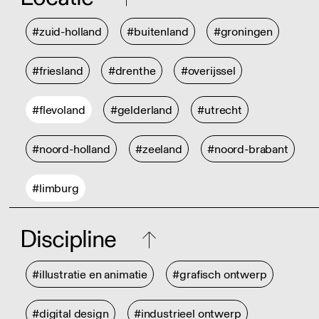
#zuid-holland
#buitenland
#groningen
#friesland
#drenthe
#overijssel
#flevoland
#gelderland
#utrecht
#noord-holland
#zeeland
#noord-brabant
#limburg
Discipline
#illustratie en animatie
#grafisch ontwerp
#digital design
#industrieel ontwerp