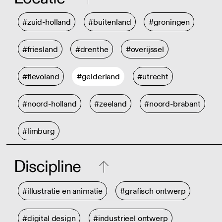
#zuid-holland
#buitenland
#groningen
#friesland
#drenthe
#overijssel
#flevoland
#gelderland
#utrecht
#noord-holland
#zeeland
#noord-brabant
#limburg
Discipline
#illustratie en animatie
#grafisch ontwerp
#digital design
#industrieel ontwerp