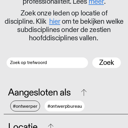
professionaliteit. Lees
meer
.
Zoek onze leden op locatie of
discipline. Klik
hier
om te bekijken welke
subdisciplines onder de zestien
hoofddisciplines vallen.
Zoek
Aangesloten als
#ontwerper
#ontwerpbureau
Locatie