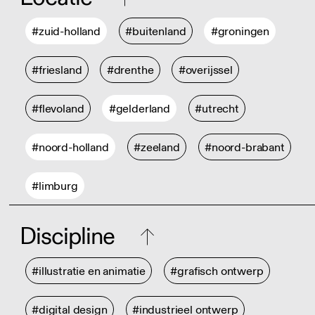
#zuid-holland
#buitenland
#groningen
#friesland
#drenthe
#overijssel
#flevoland
#gelderland
#utrecht
#noord-holland
#zeeland
#noord-brabant
#limburg
Discipline
#illustratie en animatie
#grafisch ontwerp
#digital design
#industrieel ontwerp