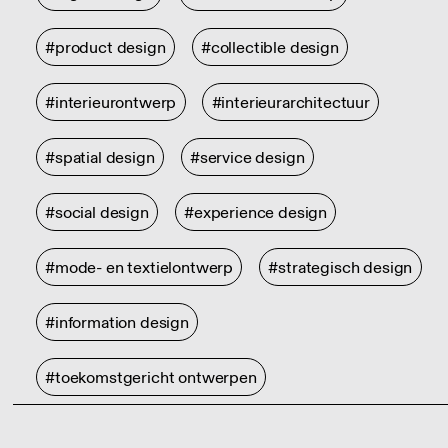
#product design
#collectible design
#interieurontwerp
#interieurarchitectuur
#spatial design
#service design
#social design
#experience design
#mode- en textielontwerp
#strategisch design
#information design
#toekomstgericht ontwerpen