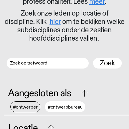
professionaliteit. Lees
meer
.
Zoek onze leden op locatie of
discipline. Klik
hier
om te bekijken welke
subdisciplines onder de zestien
hoofddisciplines vallen.
Zoek
Aangesloten als
#ontwerper
#ontwerpbureau
Locatie