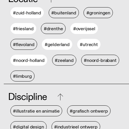
#zuid-holland
#buitenland
#groningen
#friesland
#drenthe
#overijssel
#flevoland
#gelderland
#utrecht
#noord-holland
#zeeland
#noord-brabant
#limburg
Discipline
#illustratie en animatie
#grafisch ontwerp
#digital design
#industrieel ontwerp