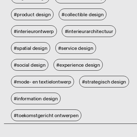
#product design
#collectible design
#interieurontwerp
#interieurarchitectuur
#spatial design
#service design
#social design
#experience design
#mode- en textielontwerp
#strategisch design
#information design
#toekomstgericht ontwerpen