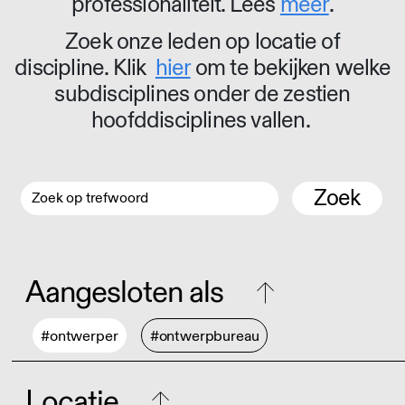
professionaliteit. Lees
meer
.
Zoek onze leden op locatie of
discipline. Klik
hier
om te bekijken welke
subdisciplines onder de zestien
hoofddisciplines vallen.
Zoek
Aangesloten als
#ontwerper
#ontwerpbureau
Locatie