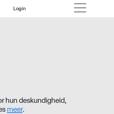
Login
r hun deskundigheid,
ees
meer
.