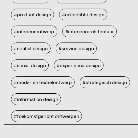
#product design
#collectible design
#interieurontwerp
#interieurarchitectuur
#spatial design
#service design
#social design
#experience design
#mode- en textielontwerp
#strategisch design
#information design
#toekomstgericht ontwerpen