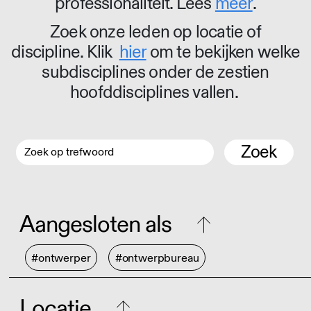
professionaliteit. Lees
meer
.
Zoek onze leden op locatie of
discipline. Klik
hier
om te bekijken welke
subdisciplines onder de zestien
hoofddisciplines vallen.
Zoek
Aangesloten als
#ontwerper
#ontwerpbureau
Locatie