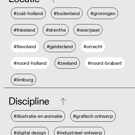
#zuid-holland
#buitenland
#groningen
#friesland
#drenthe
#overijssel
#flevoland
#gelderland
#utrecht
#noord-holland
#zeeland
#noord-brabant
#limburg
Discipline
#illustratie en animatie
#grafisch ontwerp
#digital design
#industrieel ontwerp