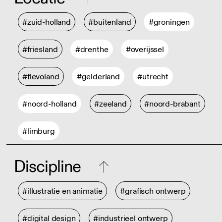
#zuid-holland
#buitenland
#groningen
#friesland
#drenthe
#overijssel
#flevoland
#gelderland
#utrecht
#noord-holland
#zeeland
#noord-brabant
#limburg
Discipline
#illustratie en animatie
#grafisch ontwerp
#digital design
#industrieel ontwerp