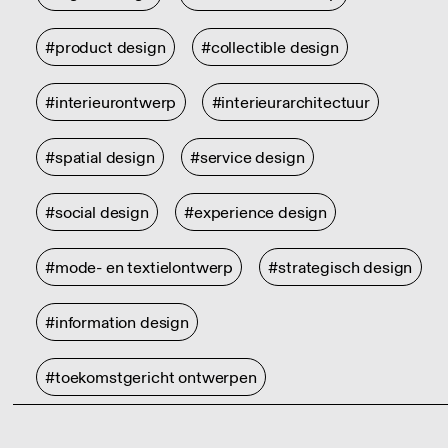
#product design
#collectible design
#interieurontwerp
#interieurarchitectuur
#spatial design
#service design
#social design
#experience design
#mode- en textielontwerp
#strategisch design
#information design
#toekomstgericht ontwerpen