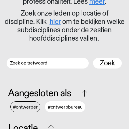
professionaliteit. Lees
meer
.
Zoek onze leden op locatie of
discipline. Klik
hier
om te bekijken welke
subdisciplines onder de zestien
hoofddisciplines vallen.
Zoek
Aangesloten als
#ontwerper
#ontwerpbureau
Locatie