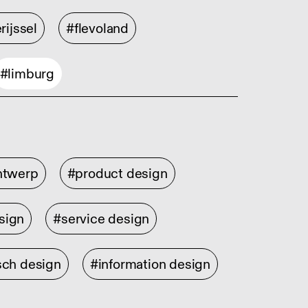
rijssel
#flevoland
#limburg
ontwerp
#product design
sign
#service design
sch design
#information design