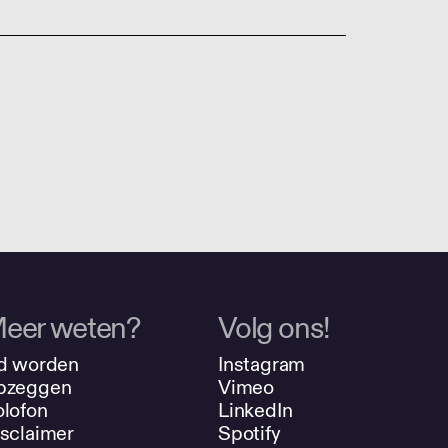
eer weten?
Volg ons!
d worden
Instagram
pzeggen
Vimeo
lofon
LinkedIn
sclaimer
Spotify