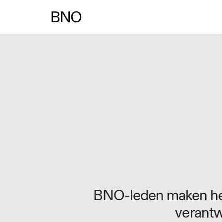
Overslaan naar inhoud
BNO-leden maken het
verantw