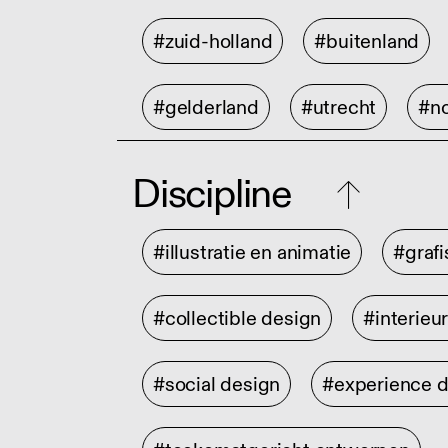
#zuid-holland
#buitenland
#gelderland
#utrecht
#no
Discipline
#illustratie en animatie
#graf
#collectible design
#interieu
#social design
#experience 