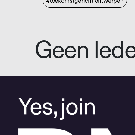
#toekomstgericht ontwerpen
Geen led