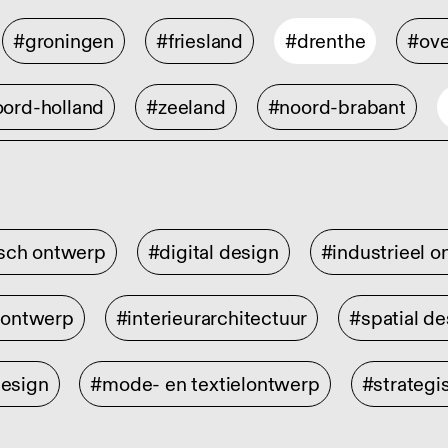
#groningen
#friesland
#drenthe
#ove
ord-holland
#zeeland
#noord-brabant
isch ontwerp
#digital design
#industrieel 
rontwerp
#interieurarchitectuur
#spatial de
design
#mode- en textielontwerp
#strategi