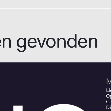
en gevonden
M
Li
O
Co
Di