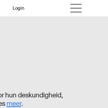
Login
r hun deskundigheid,
ees
meer
.