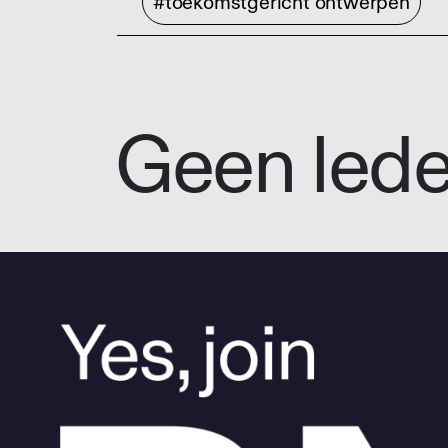
#toekomstgericht ontwerpen
Geen led