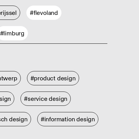
rijssel
#flevoland
#limburg
ontwerp
#product design
sign
#service design
sch design
#information design