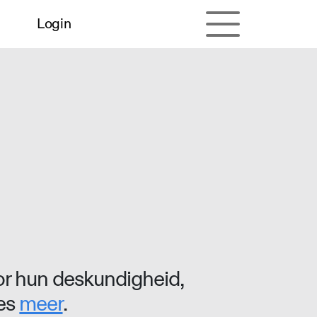
Login
r hun deskundigheid,
ees
meer
.