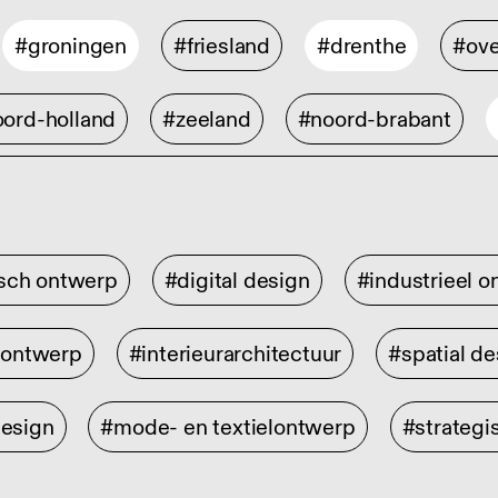
#groningen
#friesland
#drenthe
#ove
ord-holland
#zeeland
#noord-brabant
isch ontwerp
#digital design
#industrieel 
rontwerp
#interieurarchitectuur
#spatial de
design
#mode- en textielontwerp
#strategi