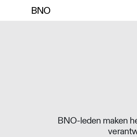
Overslaan naar inhoud
BNO-leden maken het
verantw