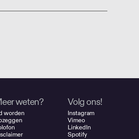
eer weten?
Volg ons!
d worden
Instagram
pzeggen
Vimeo
lofon
LinkedIn
sclaimer
Spotify