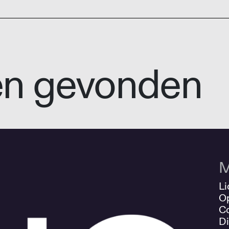
en gevonden
M
Li
O
Co
Di