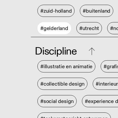
#zuid-holland
#buitenland
#gelderland
#utrecht
#no
Discipline
#illustratie en animatie
#graf
#collectible design
#interieu
#social design
#experience 