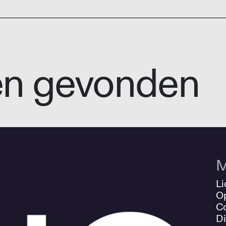
en gevonden
M
Li
O
Co
Di