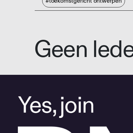
#toekomstgericht ontwerpen
Geen led