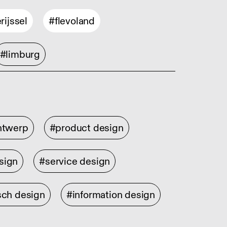
rijssel
#flevoland
#limburg
ontwerp
#product design
sign
#service design
sch design
#information design