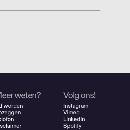
eer weten?
Volg ons!
d worden
Instagram
pzeggen
Vimeo
lofon
LinkedIn
sclaimer
Spotify