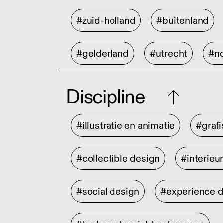
#zuid-holland
#buitenland
#gelderland
#utrecht
#no
Discipline
#illustratie en animatie
#graf
#collectible design
#interieu
#social design
#experience 