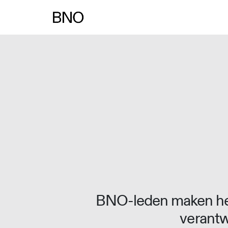
Overslaan naar inhoud
BNO-leden maken het
verantw