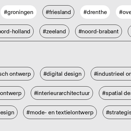
#groningen
#friesland
#drenthe
#ove
ord-holland
#zeeland
#noord-brabant
isch ontwerp
#digital design
#industrieel 
rontwerp
#interieurarchitectuur
#spatial de
design
#mode- en textielontwerp
#strategi