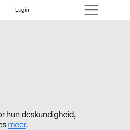
Login
r hun deskundigheid,
ees
meer
.