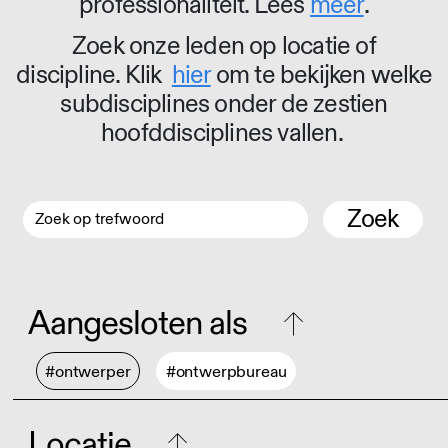
professionaliteit. Lees
meer
.
Zoek onze leden op locatie of
discipline. Klik
hier
om te bekijken welke
subdisciplines onder de zestien
hoofddisciplines vallen.
Zoek
Aangesloten als
#ontwerper
#ontwerpbureau
Locatie