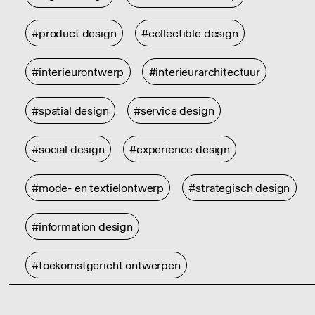
#product design
#collectible design
#interieurontwerp
#interieurarchitectuur
#spatial design
#service design
#social design
#experience design
#mode- en textielontwerp
#strategisch design
#information design
#toekomstgericht ontwerpen