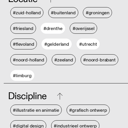
#zuid-holland
#buitenland
#groningen
#friesland
#drenthe
#overijssel
#flevoland
#gelderland
#utrecht
#noord-holland
#zeeland
#noord-brabant
#limburg
Discipline
#illustratie en animatie
#grafisch ontwerp
#digital design
#industrieel ontwerp