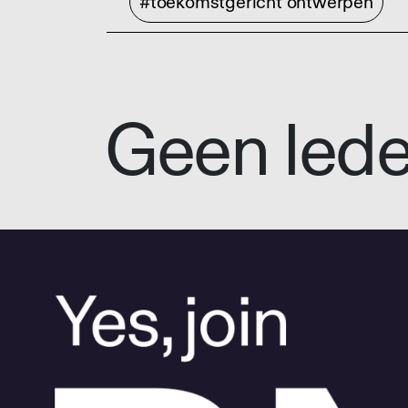
#toekomstgericht ontwerpen
Geen led