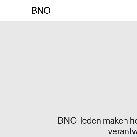
Overslaan naar inhoud
BNO-leden maken het
verantw