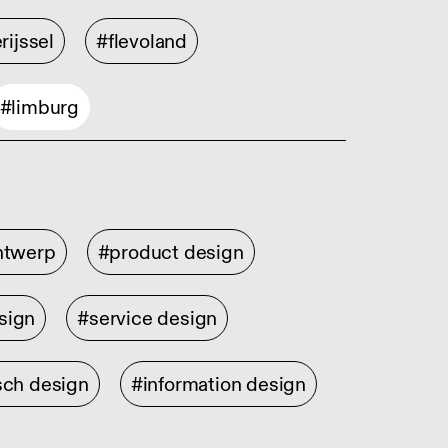
rijssel
#flevoland
#limburg
ontwerp
#product design
sign
#service design
sch design
#information design