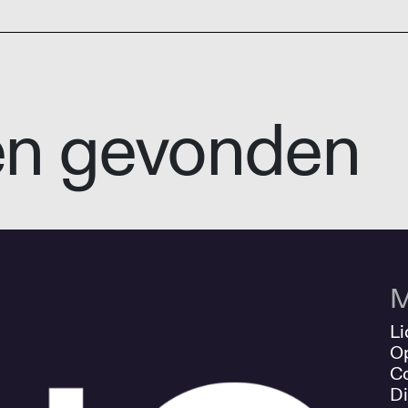
en gevonden
M
Li
O
Co
Di