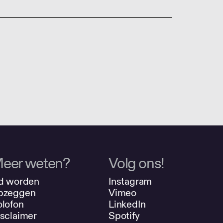
eer weten?
Volg ons!
d worden
Instagram
pzeggen
Vimeo
lofon
LinkedIn
sclaimer
Spotify