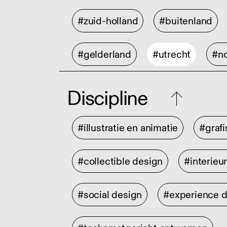
#zuid-holland
#buitenland
#gelderland
#utrecht
#no
Discipline
#illustratie en animatie
#graf
#collectible design
#interieu
#social design
#experience 