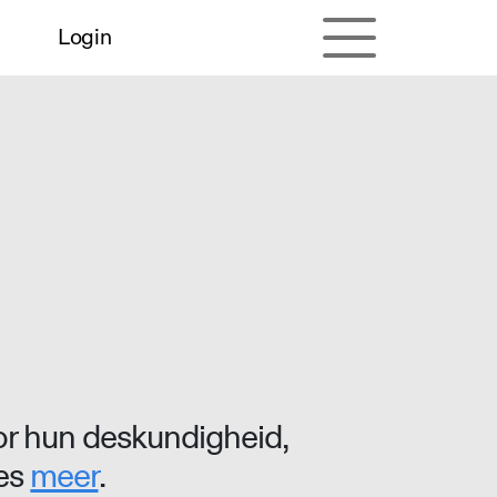
Login
r hun deskundigheid,
ees
meer
.