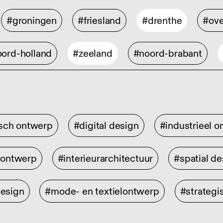
#groningen
#friesland
#drenthe
#ove
ord-holland
#zeeland
#noord-brabant
isch ontwerp
#digital design
#industrieel 
rontwerp
#interieurarchitectuur
#spatial de
design
#mode- en textielontwerp
#strategi