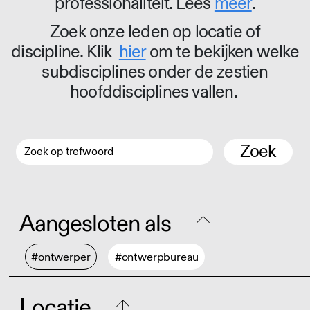
professionaliteit. Lees
meer
.
Zoek onze leden op locatie of
discipline. Klik
hier
om te bekijken welke
subdisciplines onder de zestien
hoofddisciplines vallen.
Zoek
Aangesloten als
#ontwerper
#ontwerpbureau
Locatie