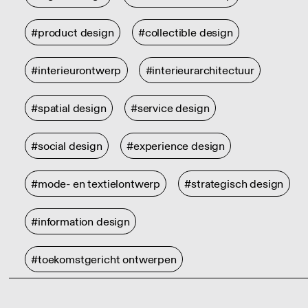
#product design
#collectible design
#interieurontwerp
#interieurarchitectuur
#spatial design
#service design
#social design
#experience design
#mode- en textielontwerp
#strategisch design
#information design
#toekomstgericht ontwerpen