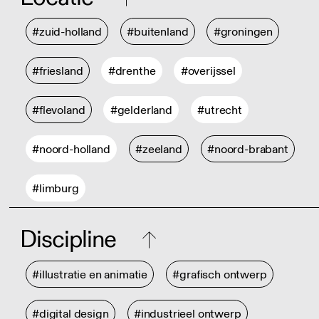
#zuid-holland
#buitenland
#groningen
#friesland
#drenthe
#overijssel
#flevoland
#gelderland
#utrecht
#noord-holland
#zeeland
#noord-brabant
#limburg
Discipline
#illustratie en animatie
#grafisch ontwerp
#digital design
#industrieel ontwerp