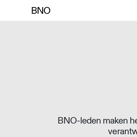
Overslaan naar inhoud
BNO-leden maken het
verantw