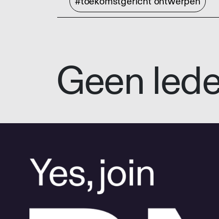
#toekomstgericht ontwerpen
Geen led