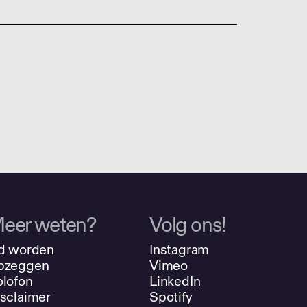
eer weten?
Volg ons!
d worden
Instagram
pzeggen
Vimeo
lofon
LinkedIn
sclaimer
Spotify