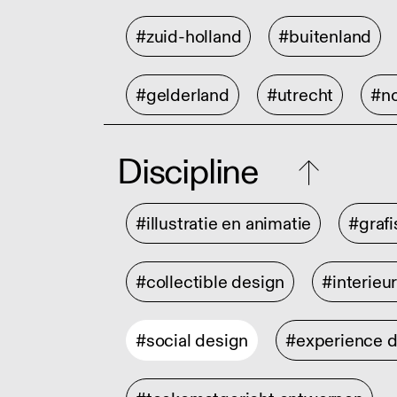
#zuid-holland
#buitenland
#gelderland
#utrecht
#no
Discipline
#illustratie en animatie
#graf
#collectible design
#interieu
#social design
#experience 