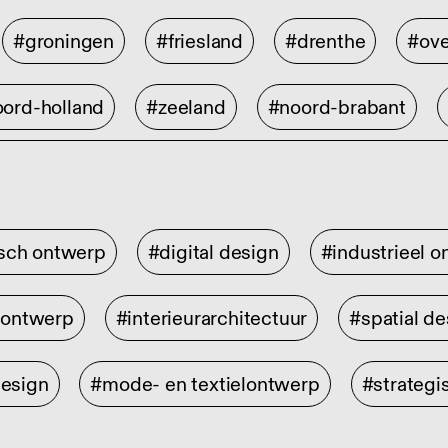
#groningen
#friesland
#drenthe
#ove
ord-holland
#zeeland
#noord-brabant
isch ontwerp
#digital design
#industrieel 
rontwerp
#interieurarchitectuur
#spatial de
design
#mode- en textielontwerp
#strategi