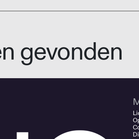
en gevonden
M
Li
O
Co
Di