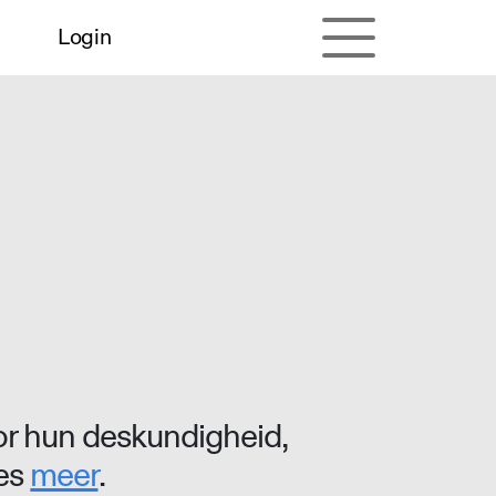
Login
r hun deskundigheid,
ees
meer
.