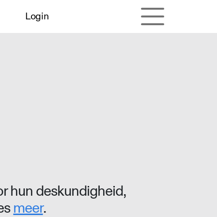
Login
r hun deskundigheid,
ees
meer
.