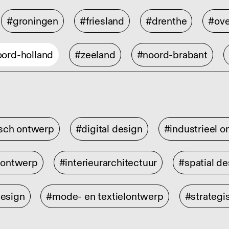
#groningen
#friesland
#drenthe
#ove
ord-holland
#zeeland
#noord-brabant
isch ontwerp
#digital design
#industrieel 
rontwerp
#interieurarchitectuur
#spatial de
design
#mode- en textielontwerp
#strategi