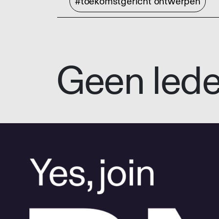
#toekomstgericht ontwerpen
Geen led