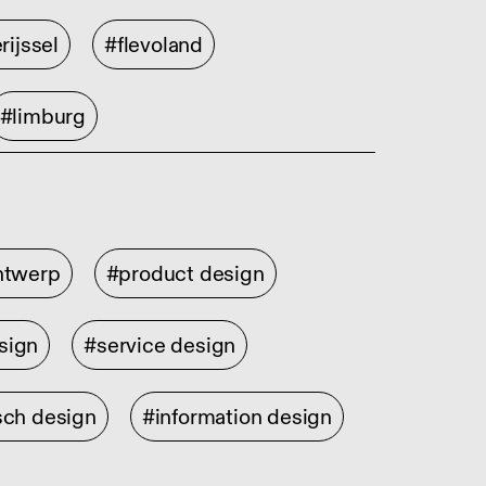
rijssel
#flevoland
#limburg
ontwerp
#product design
sign
#service design
sch design
#information design