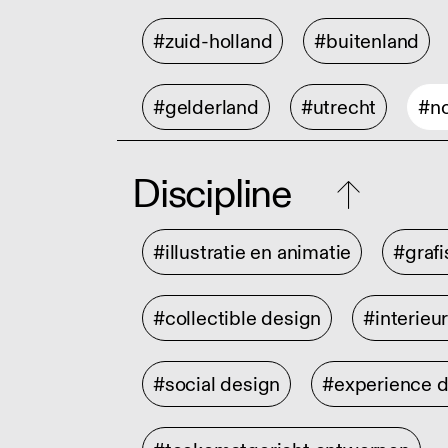
#zuid-holland
#buitenland
#gelderland
#utrecht
#no
Discipline
#illustratie en animatie
#graf
#collectible design
#interieu
#social design
#experience 