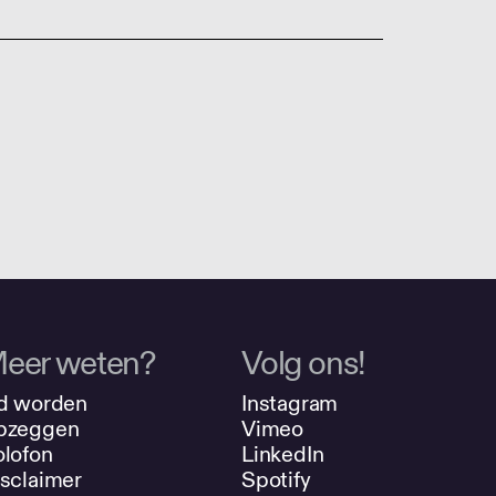
eer weten?
Volg ons!
d worden
Instagram
pzeggen
Vimeo
lofon
LinkedIn
sclaimer
Spotify