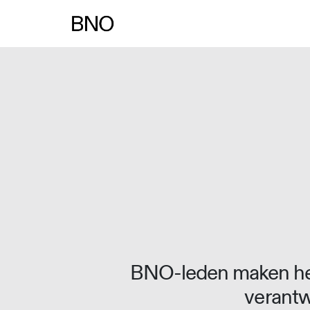
Overslaan naar inhoud
BNO-leden maken het
verantw