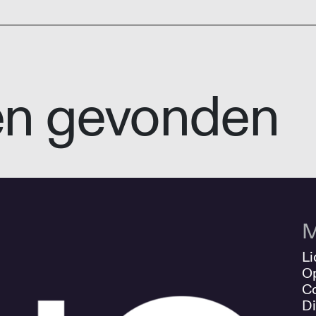
en gevonden
M
Li
O
Co
Di