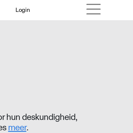
Login
r hun deskundigheid,
ees
meer
.