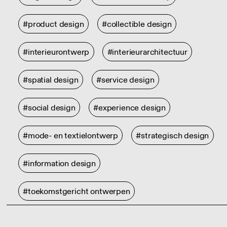
#product design
#collectible design
#interieurontwerp
#interieurarchitectuur
#spatial design
#service design
#social design
#experience design
#mode- en textielontwerp
#strategisch design
#information design
#toekomstgericht ontwerpen