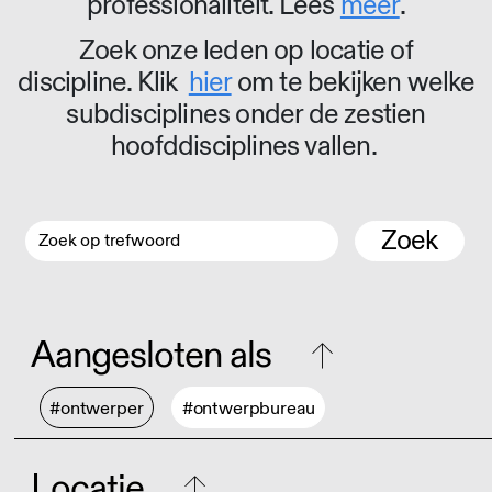
professionaliteit. Lees
meer
.
Zoek onze leden op locatie of
discipline. Klik
hier
om te bekijken welke
subdisciplines onder de zestien
hoofddisciplines vallen.
Zoek
Aangesloten als
#ontwerper
#ontwerpbureau
Locatie