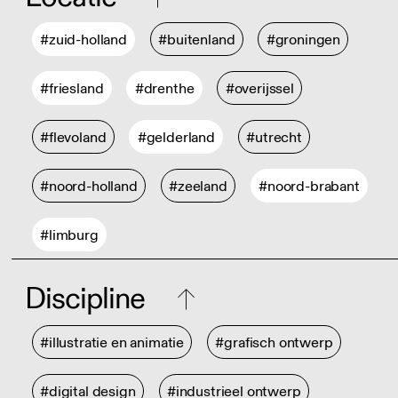
#zuid-holland
#buitenland
#groningen
#friesland
#drenthe
#overijssel
#flevoland
#gelderland
#utrecht
#noord-holland
#zeeland
#noord-brabant
#limburg
Discipline
#illustratie en animatie
#grafisch ontwerp
#digital design
#industrieel ontwerp