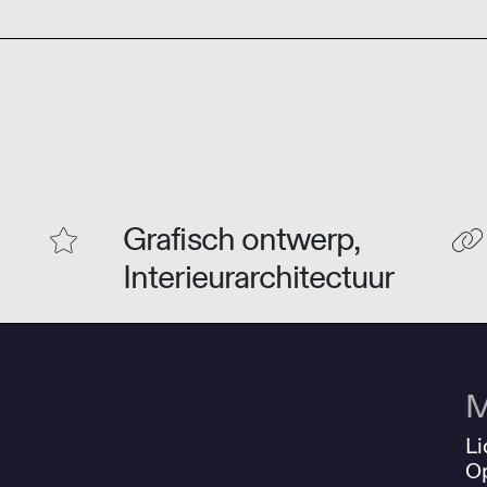
Grafisch ontwerp,
Interieurarchitectuur
M
Li
O