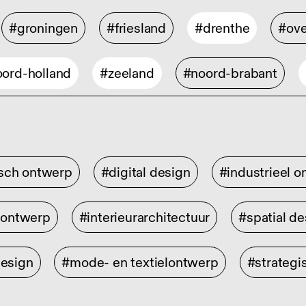
#groningen
#friesland
#drenthe
#ove
ord-holland
#zeeland
#noord-brabant
isch ontwerp
#digital design
#industrieel 
rontwerp
#interieurarchitectuur
#spatial de
design
#mode- en textielontwerp
#strategi