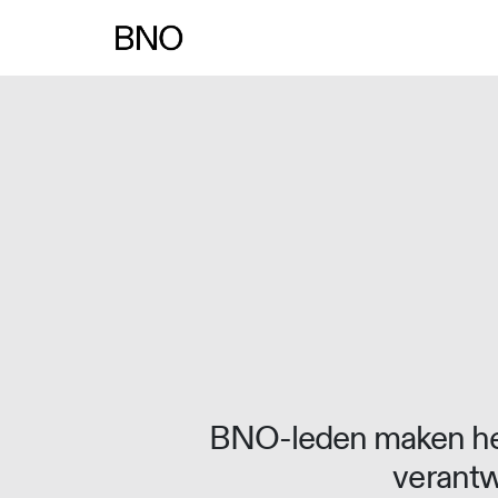
Overslaan naar inhoud
BNO-leden maken het
verantw