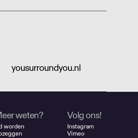
yousurroundyou.nl
eer weten?
Volg ons!
d worden
Instagram
pzeggen
Vimeo