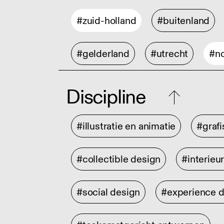
#zuid-holland
#buitenland
#gelderland
#utrecht
#no
Discipline
#illustratie en animatie
#graf
#collectible design
#interieu
#social design
#experience 