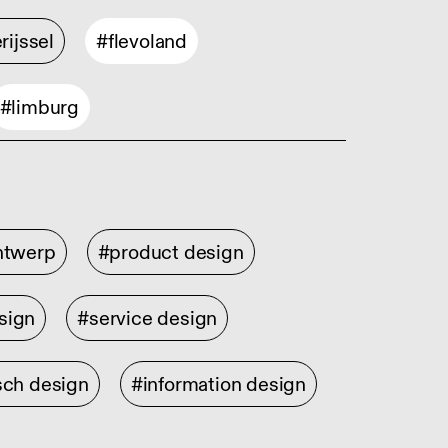
rijssel
#flevoland
#limburg
ontwerp
#product design
sign
#service design
sch design
#information design