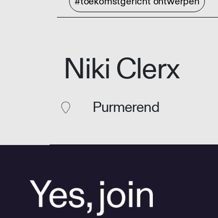
#toekomstgericht ontwerpen
Niki Clerx
Purmerend