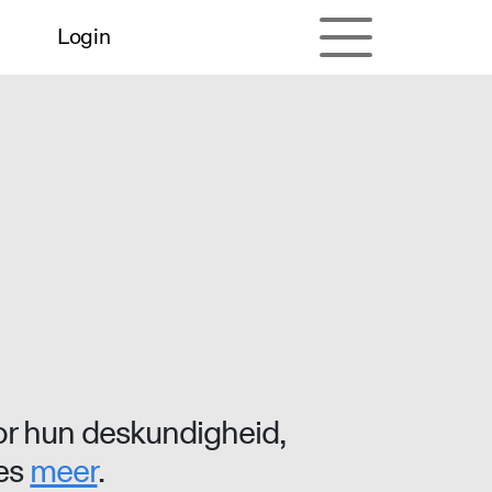
Login
r hun deskundigheid,
ees
meer
.