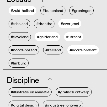
#zuid-holland
#buitenland
#groningen
#friesland
#drenthe
#overijssel
#flevoland
#gelderland
#utrecht
#noord-holland
#zeeland
#noord-brabant
#limburg
Discipline
#illustratie en animatie
#grafisch ontwerp
#digital design
#industrieel ontwerp