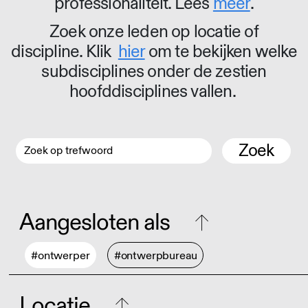
professionaliteit. Lees
meer
.
Zoek onze leden op locatie of
discipline. Klik
hier
om te bekijken welke
subdisciplines onder de zestien
hoofddisciplines vallen.
Zoek
Aangesloten als
#ontwerper
#ontwerpbureau
Locatie