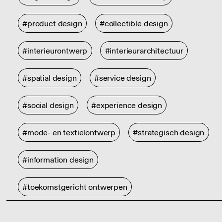
#product design
#collectible design
#interieurontwerp
#interieurarchitectuur
#spatial design
#service design
#social design
#experience design
#mode- en textielontwerp
#strategisch design
#information design
#toekomstgericht ontwerpen