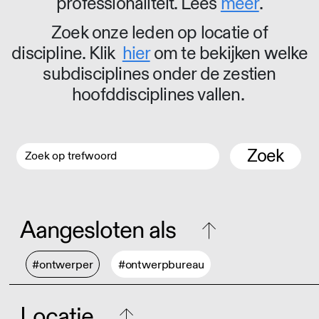
professionaliteit. Lees
meer
.
Zoek onze leden op locatie of
discipline. Klik
hier
om te bekijken welke
subdisciplines onder de zestien
hoofddisciplines vallen.
Zoek
Aangesloten als
#ontwerper
#ontwerpbureau
Locatie