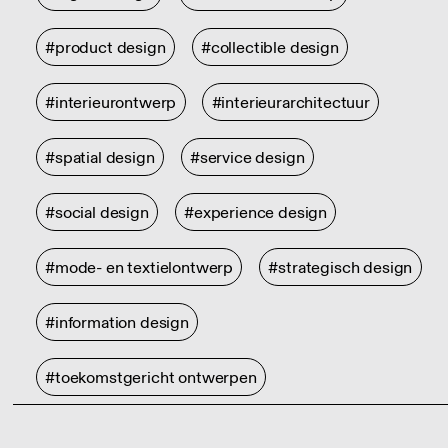
#product design
#collectible design
#interieurontwerp
#interieurarchitectuur
#spatial design
#service design
#social design
#experience design
#mode- en textielontwerp
#strategisch design
#information design
#toekomstgericht ontwerpen