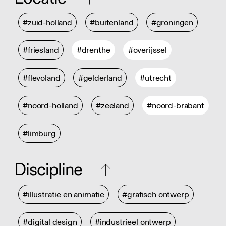
#zuid-holland
#buitenland
#groningen
#friesland
#drenthe
#overijssel
#flevoland
#gelderland
#utrecht
#noord-holland
#zeeland
#noord-brabant
#limburg
Discipline
#illustratie en animatie
#grafisch ontwerp
#digital design
#industrieel ontwerp