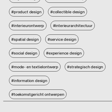
#product design
#collectible design
#interieurontwerp
#interieurarchitectuur
#spatial design
#service design
#social design
#experience design
#mode- en textielontwerp
#strategisch design
#information design
#toekomstgericht ontwerpen