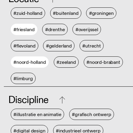
#zuid-holland
#buitenland
#groningen
#friesland
#drenthe
#overijssel
#flevoland
#gelderland
#utrecht
#noord-holland
#zeeland
#noord-brabant
#limburg
Discipline
#illustratie en animatie
#grafisch ontwerp
#digital design
#industrieel ontwerp