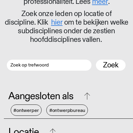
professionaliteit. Lees
meer
.
Zoek onze leden op locatie of
discipline. Klik
hier
om te bekijken welke
subdisciplines onder de zestien
hoofddisciplines vallen.
Zoek
Aangesloten als
#ontwerper
#ontwerpbureau
Locatie