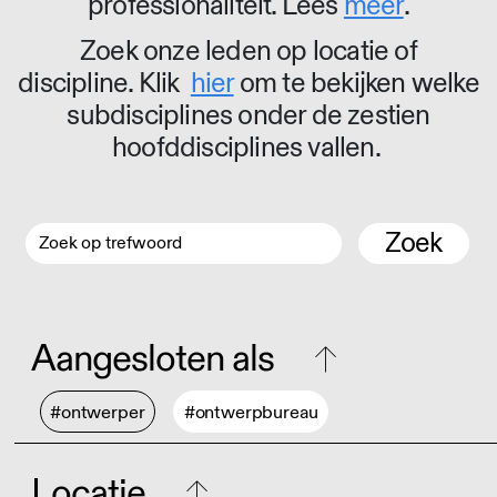
professionaliteit. Lees
meer
.
Zoek onze leden op locatie of
discipline. Klik
hier
om te bekijken welke
subdisciplines onder de zestien
hoofddisciplines vallen.
Zoek
Aangesloten als
#ontwerper
#ontwerpbureau
Locatie