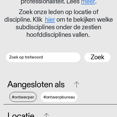
professionaliteit. Lees
meer
.
Zoek onze leden op locatie of
discipline. Klik
hier
om te bekijken welke
subdisciplines onder de zestien
hoofddisciplines vallen.
Zoek
Aangesloten als
#ontwerper
#ontwerpbureau
Locatie