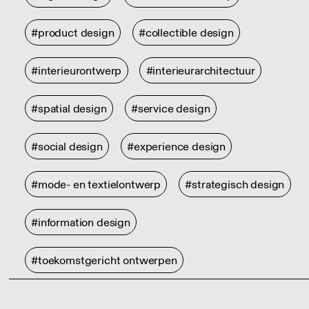
#product design
#collectible design
#interieurontwerp
#interieurarchitectuur
#spatial design
#service design
#social design
#experience design
#mode- en textielontwerp
#strategisch design
#information design
#toekomstgericht ontwerpen