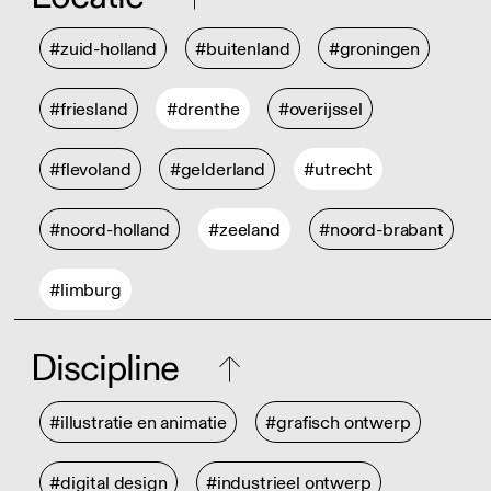
#zuid-holland
#buitenland
#groningen
#friesland
#drenthe
#overijssel
#flevoland
#gelderland
#utrecht
#noord-holland
#zeeland
#noord-brabant
#limburg
Discipline
#illustratie en animatie
#grafisch ontwerp
#digital design
#industrieel ontwerp