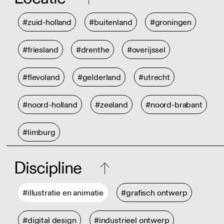
#zuid-holland
#buitenland
#groningen
#friesland
#drenthe
#overijssel
#flevoland
#gelderland
#utrecht
#noord-holland
#zeeland
#noord-brabant
#limburg
Discipline
#illustratie en animatie
#grafisch ontwerp
#digital design
#industrieel ontwerp