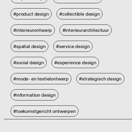
#product design
#collectible design
#interieurontwerp
#interieurarchitectuur
#spatial design
#service design
#social design
#experience design
#mode- en textielontwerp
#strategisch design
#information design
#toekomstgericht ontwerpen