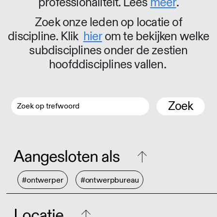
professionaliteit. Lees
meer
.
Zoek onze leden op locatie of
discipline. Klik
hier
om te bekijken welke
subdisciplines onder de zestien
hoofddisciplines vallen.
Zoek
Aangesloten als
#ontwerper
#ontwerpbureau
Locatie