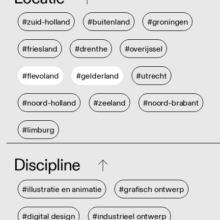
#zuid-holland
#buitenland
#groningen
#friesland
#drenthe
#overijssel
#flevoland
#gelderland
#utrecht
#noord-holland
#zeeland
#noord-brabant
#limburg
Discipline
#illustratie en animatie
#grafisch ontwerp
#digital design
#industrieel ontwerp