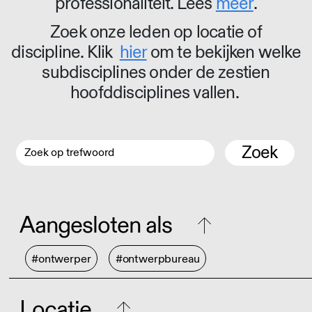
professionaliteit. Lees
meer
.
Zoek onze leden op locatie of
discipline. Klik
hier
om te bekijken welke
subdisciplines onder de zestien
hoofddisciplines vallen.
Zoek
Aangesloten als
#ontwerper
#ontwerpbureau
Locatie