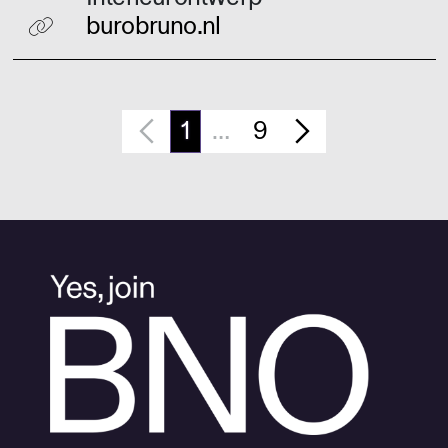
burobruno.nl
1
…
9