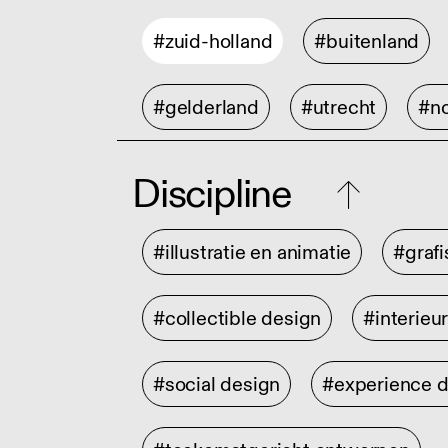
#zuid-holland
#buitenland
#gelderland
#utrecht
#no
Discipline
#illustratie en animatie
#graf
#collectible design
#interieu
#social design
#experience 