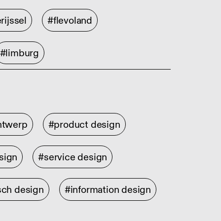
rijssel
#flevoland
#limburg
ontwerp
#product design
sign
#service design
sch design
#information design