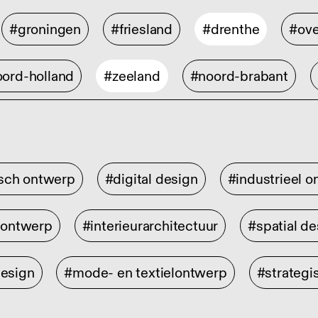
#groningen
#friesland
#drenthe
#ove
ord-holland
#zeeland
#noord-brabant
isch ontwerp
#digital design
#industrieel 
rontwerp
#interieurarchitectuur
#spatial de
design
#mode- en textielontwerp
#strategi