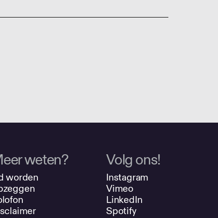
eer weten?
Volg ons!
d worden
Instagram
pzeggen
Vimeo
lofon
LinkedIn
sclaimer
Spotify