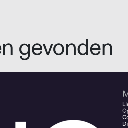
en gevonden
M
Li
O
Co
Di