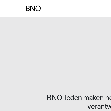
Overslaan naar inhoud
BNO-leden maken het
verantw