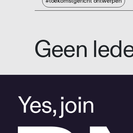
#toekomstgericht ontwerpen
Geen led