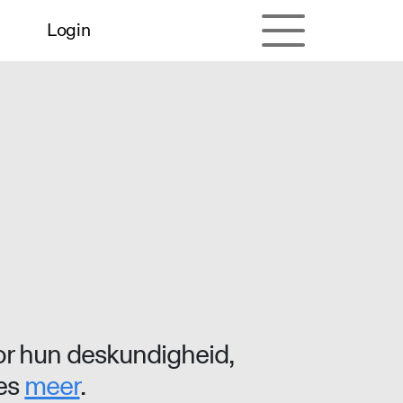
Login
r hun deskundigheid,
ees
meer
.