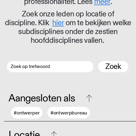
professionaliteit. Lees
meer
.
Zoek onze leden op locatie of
discipline. Klik
hier
om te bekijken welke
subdisciplines onder de zestien
hoofddisciplines vallen.
Zoek
Aangesloten als
#ontwerper
#ontwerpbureau
Locatie