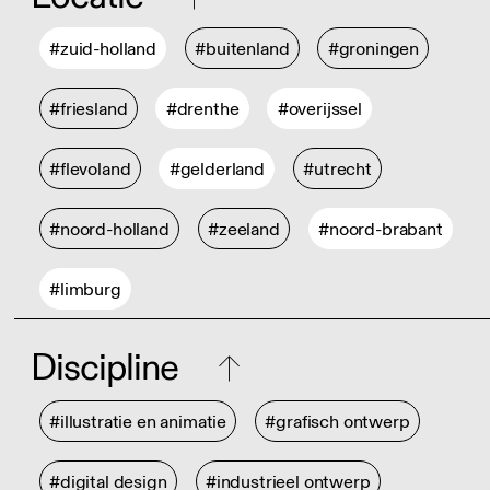
#zuid-holland
#buitenland
#groningen
#friesland
#drenthe
#overijssel
#flevoland
#gelderland
#utrecht
#noord-holland
#zeeland
#noord-brabant
#limburg
Discipline
#illustratie en animatie
#grafisch ontwerp
#digital design
#industrieel ontwerp