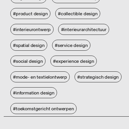
#product design
#collectible design
#interieurontwerp
#interieurarchitectuur
#spatial design
#service design
#social design
#experience design
#mode- en textielontwerp
#strategisch design
#information design
#toekomstgericht ontwerpen