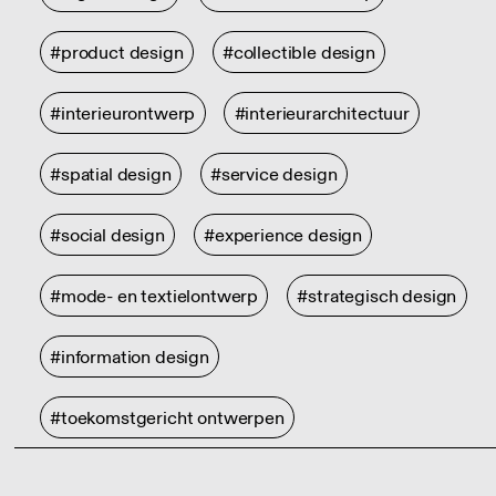
#product design
#collectible design
#interieurontwerp
#interieurarchitectuur
#spatial design
#service design
#social design
#experience design
#mode- en textielontwerp
#strategisch design
#information design
#toekomstgericht ontwerpen