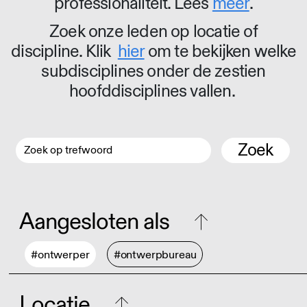
professionaliteit. Lees
meer
.
Zoek onze leden op locatie of
discipline. Klik
hier
om te bekijken welke
subdisciplines onder de zestien
hoofddisciplines vallen.
Zoek
Aangesloten als
#ontwerper
#ontwerpbureau
Locatie