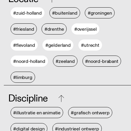
#zuid-holland
#buitenland
#groningen
#friesland
#drenthe
#overijssel
#flevoland
#gelderland
#utrecht
#noord-holland
#zeeland
#noord-brabant
#limburg
Discipline
#illustratie en animatie
#grafisch ontwerp
#digital design
#industrieel ontwerp