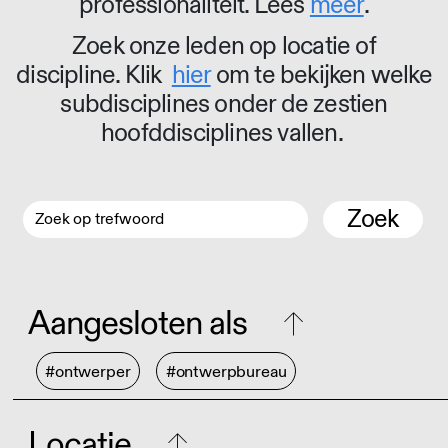
professionaliteit. Lees
meer
.
Zoek onze leden op locatie of
discipline. Klik
hier
om te bekijken welke
subdisciplines onder de zestien
hoofddisciplines vallen.
Zoek
Aangesloten als
#ontwerper
#ontwerpbureau
Locatie