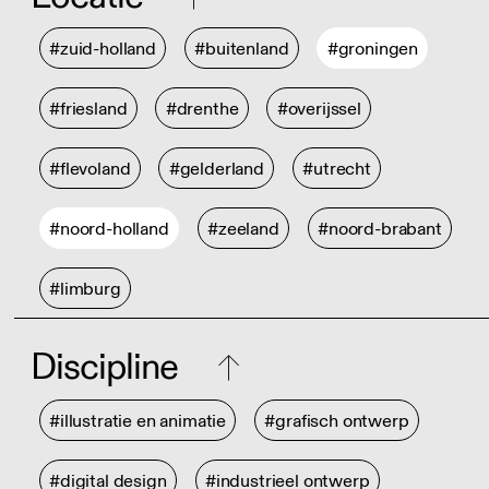
#zuid-holland
#buitenland
#groningen
#friesland
#drenthe
#overijssel
#flevoland
#gelderland
#utrecht
#noord-holland
#zeeland
#noord-brabant
#limburg
Discipline
#illustratie en animatie
#grafisch ontwerp
#digital design
#industrieel ontwerp