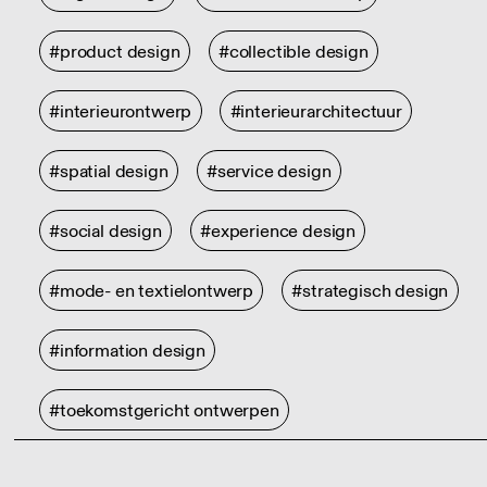
#product design
#collectible design
#interieurontwerp
#interieurarchitectuur
#spatial design
#service design
#social design
#experience design
#mode- en textielontwerp
#strategisch design
#information design
#toekomstgericht ontwerpen