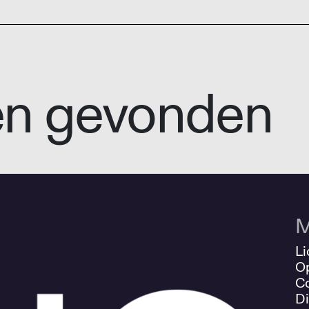
en gevonden
M
Li
O
Co
Di