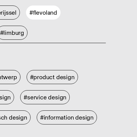
rijssel
#flevoland
#limburg
ontwerp
#product design
sign
#service design
sch design
#information design