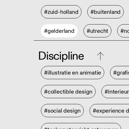
#zuid-holland
#buitenland
#gelderland
#utrecht
#no
Discipline
#illustratie en animatie
#graf
#collectible design
#interieu
#social design
#experience 