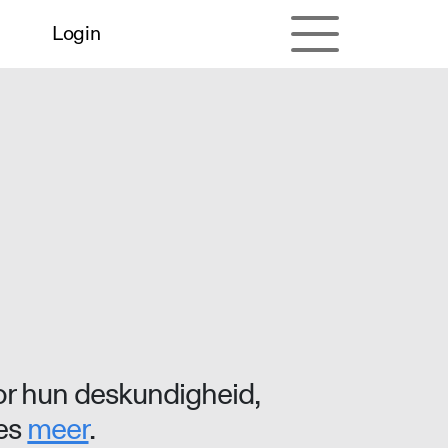
Login
r hun deskundigheid,
ees
meer
.