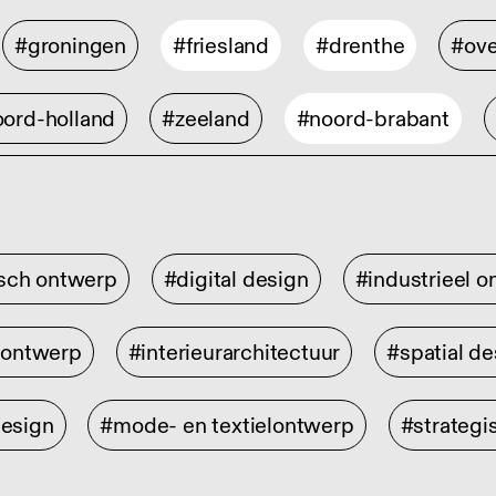
#groningen
#friesland
#drenthe
#ove
ord-holland
#zeeland
#noord-brabant
isch ontwerp
#digital design
#industrieel 
rontwerp
#interieurarchitectuur
#spatial de
design
#mode- en textielontwerp
#strategi