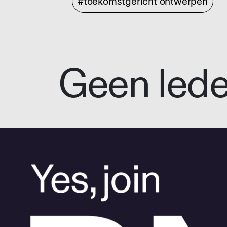
#toekomstgericht ontwerpen
Geen led