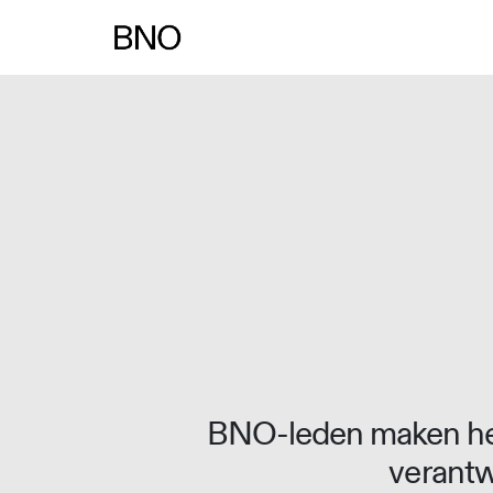
Overslaan naar inhoud
BNO-leden maken het
verantw