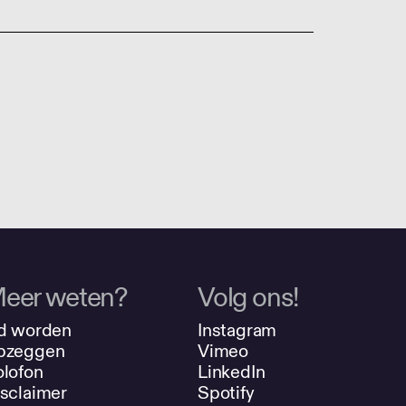
eer weten?
Volg ons!
d worden
Instagram
pzeggen
Vimeo
lofon
LinkedIn
sclaimer
Spotify