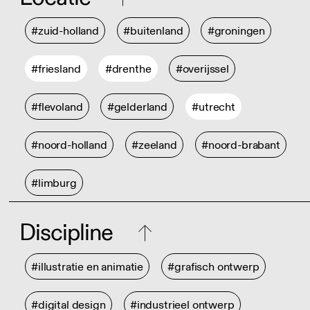
#zuid-holland
#buitenland
#groningen
#friesland
#drenthe
#overijssel
#flevoland
#gelderland
#utrecht
#noord-holland
#zeeland
#noord-brabant
#limburg
Discipline
#illustratie en animatie
#grafisch ontwerp
#digital design
#industrieel ontwerp