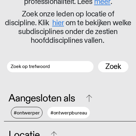
professionaliteit. Lees
meer
.
Zoek onze leden op locatie of
discipline. Klik
hier
om te bekijken welke
subdisciplines onder de zestien
hoofddisciplines vallen.
Zoek
Aangesloten als
#ontwerper
#ontwerpbureau
Locatie