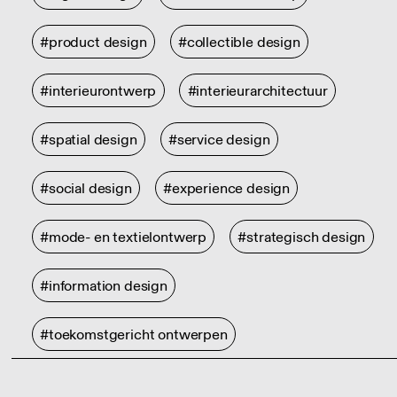
#product design
#collectible design
#interieurontwerp
#interieurarchitectuur
#spatial design
#service design
#social design
#experience design
#mode- en textielontwerp
#strategisch design
#information design
#toekomstgericht ontwerpen