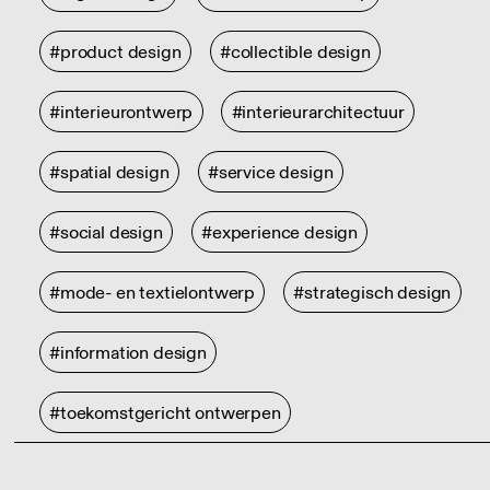
#product design
#collectible design
#interieurontwerp
#interieurarchitectuur
#spatial design
#service design
#social design
#experience design
#mode- en textielontwerp
#strategisch design
#information design
#toekomstgericht ontwerpen