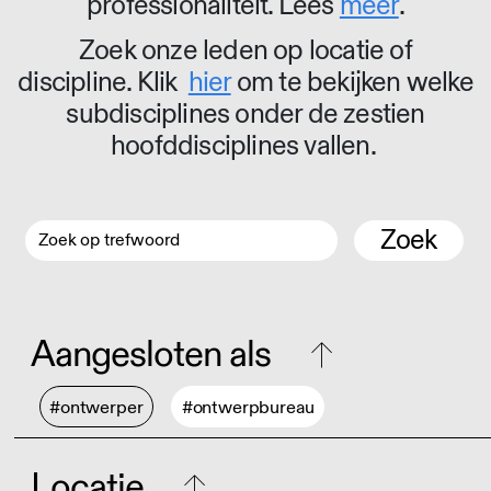
professionaliteit. Lees
meer
.
Zoek onze leden op locatie of
discipline. Klik
hier
om te bekijken welke
subdisciplines onder de zestien
hoofddisciplines vallen.
Zoek
Aangesloten als
#ontwerper
#ontwerpbureau
Locatie