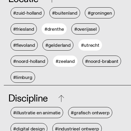
#zuid-holland
#buitenland
#groningen
#friesland
#drenthe
#overijssel
#flevoland
#gelderland
#utrecht
#noord-holland
#zeeland
#noord-brabant
#limburg
Discipline
#illustratie en animatie
#grafisch ontwerp
#digital design
#industrieel ontwerp