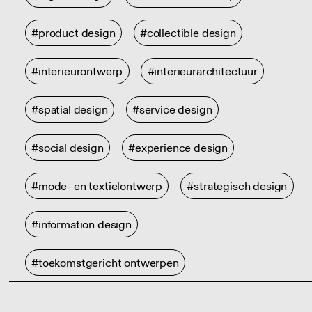
#product design
#collectible design
#interieurontwerp
#interieurarchitectuur
#spatial design
#service design
#social design
#experience design
#mode- en textielontwerp
#strategisch design
#information design
#toekomstgericht ontwerpen