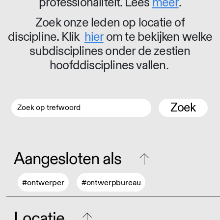
professionaliteit. Lees
meer
.
Zoek onze leden op locatie of
discipline. Klik
hier
om te bekijken welke
subdisciplines onder de zestien
hoofddisciplines vallen.
Zoek
Aangesloten als
#ontwerper
#ontwerpbureau
Locatie