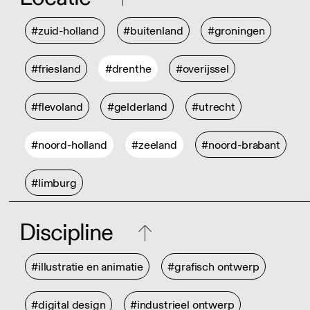
#zuid-holland
#buitenland
#groningen
#friesland
#drenthe
#overijssel
#flevoland
#gelderland
#utrecht
#noord-holland
#zeeland
#noord-brabant
#limburg
Discipline
#illustratie en animatie
#grafisch ontwerp
#digital design
#industrieel ontwerp