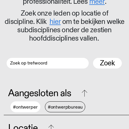
professionaliteit. Lees
meer
.
Zoek onze leden op locatie of
discipline. Klik
hier
om te bekijken welke
subdisciplines onder de zestien
hoofddisciplines vallen.
Zoek
Aangesloten als
#ontwerper
#ontwerpbureau
Locatie