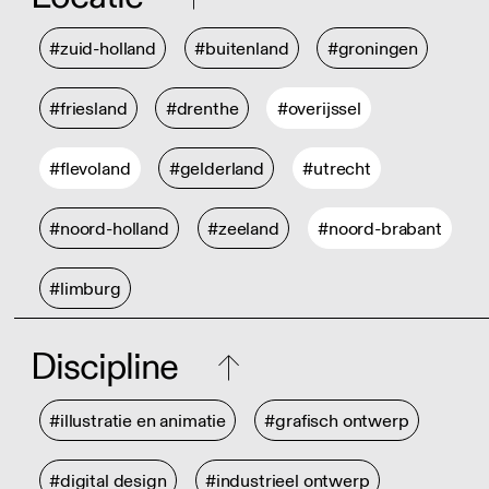
#zuid-holland
#buitenland
#groningen
#friesland
#drenthe
#overijssel
#flevoland
#gelderland
#utrecht
#noord-holland
#zeeland
#noord-brabant
#limburg
Discipline
#illustratie en animatie
#grafisch ontwerp
#digital design
#industrieel ontwerp