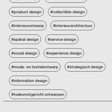
#product design
#collectible design
#interieurontwerp
#interieurarchitectuur
#spatial design
#service design
#social design
#experience design
#mode- en textielontwerp
#strategisch design
#information design
#toekomstgericht ontwerpen