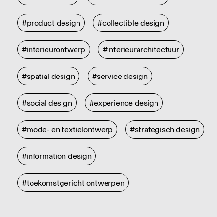
#product design
#collectible design
#interieurontwerp
#interieurarchitectuur
#spatial design
#service design
#social design
#experience design
#mode- en textielontwerp
#strategisch design
#information design
#toekomstgericht ontwerpen