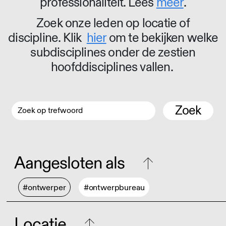
professionaliteit. Lees
meer
.
Zoek onze leden op locatie of
discipline. Klik
hier
om te bekijken welke
subdisciplines onder de zestien
hoofddisciplines vallen.
Zoek
Aangesloten als
#ontwerper
#ontwerpbureau
Locatie