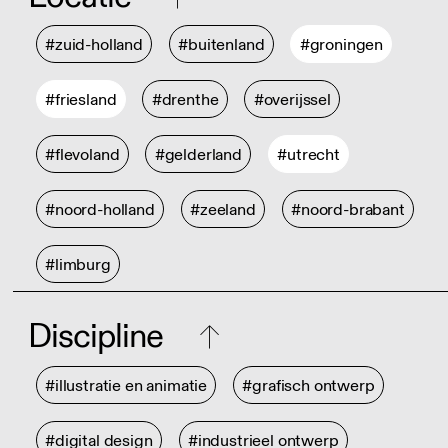
#zuid-holland
#buitenland
#groningen
#friesland
#drenthe
#overijssel
#flevoland
#gelderland
#utrecht
#noord-holland
#zeeland
#noord-brabant
#limburg
Discipline
#illustratie en animatie
#grafisch ontwerp
#digital design
#industrieel ontwerp