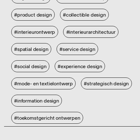
#product design
#collectible design
#interieurontwerp
#interieurarchitectuur
#spatial design
#service design
#social design
#experience design
#mode- en textielontwerp
#strategisch design
#information design
#toekomstgericht ontwerpen