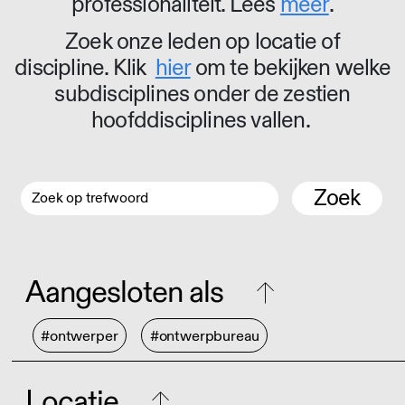
professionaliteit. Lees
meer
.
Zoek onze leden op locatie of
discipline. Klik
hier
om te bekijken welke
subdisciplines onder de zestien
hoofddisciplines vallen.
Zoek
Aangesloten als
#ontwerper
#ontwerpbureau
Locatie