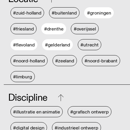
#zuid-holland
#buitenland
#groningen
#friesland
#drenthe
#overijssel
#flevoland
#gelderland
#utrecht
#noord-holland
#zeeland
#noord-brabant
#limburg
Discipline
#illustratie en animatie
#grafisch ontwerp
#digital design
#industrieel ontwerp