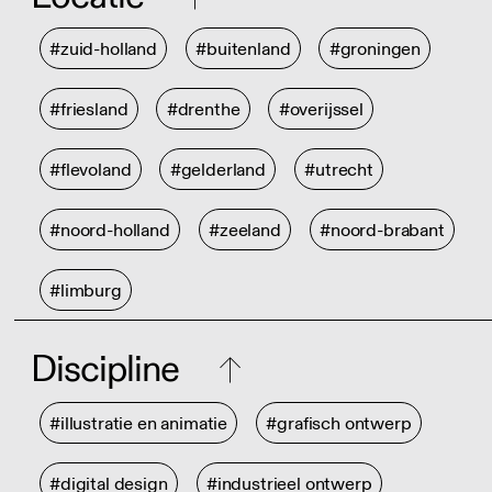
#zuid-holland
#buitenland
#groningen
#friesland
#drenthe
#overijssel
#flevoland
#gelderland
#utrecht
#noord-holland
#zeeland
#noord-brabant
#limburg
Discipline
#illustratie en animatie
#grafisch ontwerp
#digital design
#industrieel ontwerp