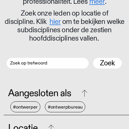
professionaliteit. Lees
meer
.
Zoek onze leden op locatie of
discipline. Klik
hier
om te bekijken welke
subdisciplines onder de zestien
hoofddisciplines vallen.
Zoek
Aangesloten als
#ontwerper
#ontwerpbureau
Locatie