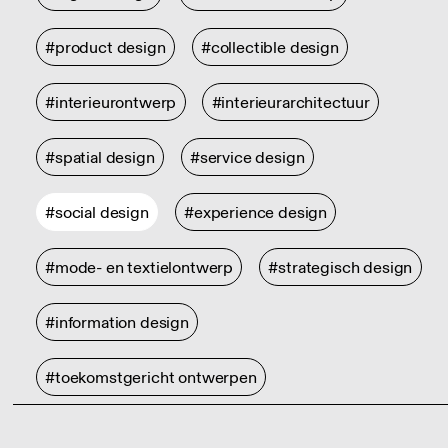
#product design
#collectible design
#interieurontwerp
#interieurarchitectuur
#spatial design
#service design
#social design
#experience design
#mode- en textielontwerp
#strategisch design
#information design
#toekomstgericht ontwerpen