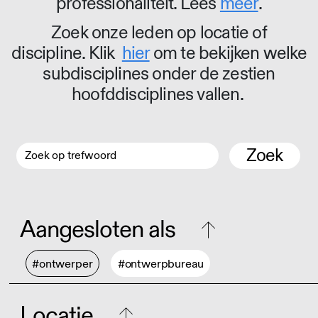
professionaliteit. Lees
meer
.
Zoek onze leden op locatie of
discipline. Klik
hier
om te bekijken welke
subdisciplines onder de zestien
hoofddisciplines vallen.
Zoek
Aangesloten als
#ontwerper
#ontwerpbureau
Locatie