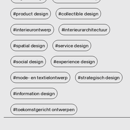
#product design
#collectible design
#interieurontwerp
#interieurarchitectuur
#spatial design
#service design
#social design
#experience design
#mode- en textielontwerp
#strategisch design
#information design
#toekomstgericht ontwerpen