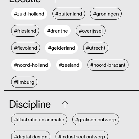
#zuid-holland
#buitenland
#groningen
#friesland
#drenthe
#overijssel
#flevoland
#gelderland
#utrecht
#noord-holland
#zeeland
#noord-brabant
#limburg
Discipline
#illustratie en animatie
#grafisch ontwerp
#digital design
#industrieel ontwerp