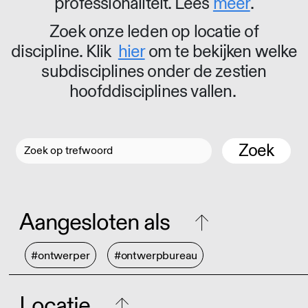
professionaliteit. Lees
meer
.
Zoek onze leden op locatie of
discipline. Klik
hier
om te bekijken welke
subdisciplines onder de zestien
hoofddisciplines vallen.
Zoek
Aangesloten als
#ontwerper
#ontwerpbureau
Locatie