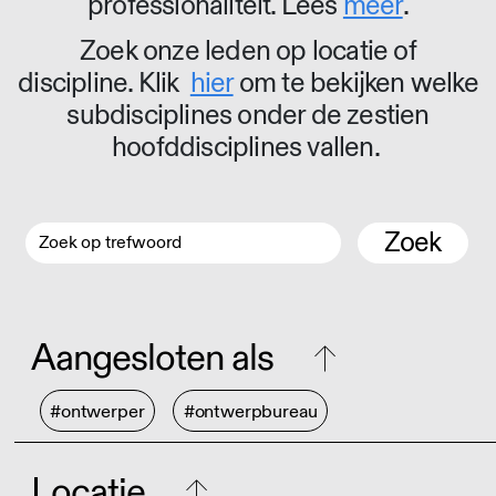
professionaliteit. Lees
meer
.
Zoek onze leden op locatie of
discipline. Klik
hier
om te bekijken welke
subdisciplines onder de zestien
hoofddisciplines vallen.
Zoek
Aangesloten als
#ontwerper
#ontwerpbureau
Locatie