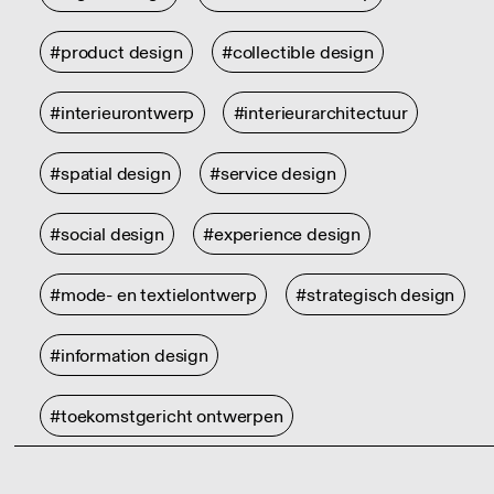
#product design
#collectible design
#interieurontwerp
#interieurarchitectuur
#spatial design
#service design
#social design
#experience design
#mode- en textielontwerp
#strategisch design
#information design
#toekomstgericht ontwerpen