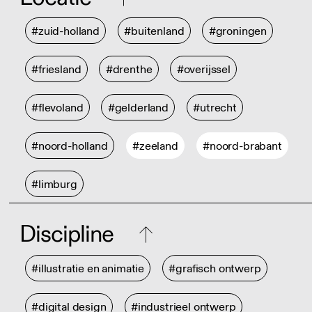
#zuid-holland
#buitenland
#groningen
#friesland
#drenthe
#overijssel
#flevoland
#gelderland
#utrecht
#noord-holland
#zeeland
#noord-brabant
#limburg
Discipline
#illustratie en animatie
#grafisch ontwerp
#digital design
#industrieel ontwerp