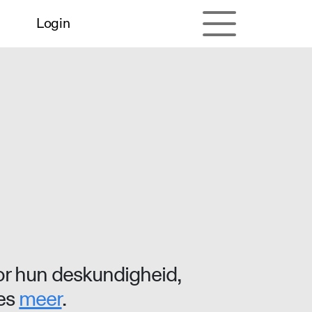
Login
r hun deskundigheid,
ees
meer
.