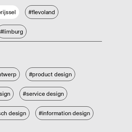
rijssel
#flevoland
#limburg
ontwerp
#product design
sign
#service design
sch design
#information design