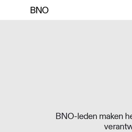
Overslaan naar inhoud
BNO-leden maken het
verantw