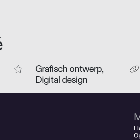
é
Grafisch ontwerp,
Digital design
M
Li
O