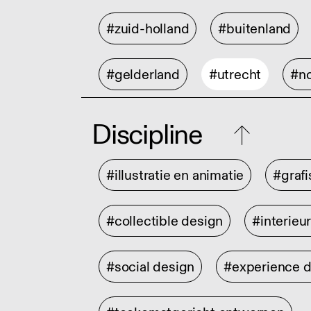
#zuid-holland
#buitenland
#gelderland
#utrecht
#no
Discipline
#illustratie en animatie
#graf
#collectible design
#interieu
#social design
#experience 