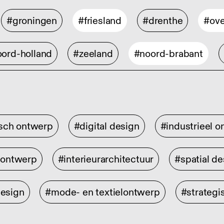
#groningen
#friesland
#drenthe
#ove
ord-holland
#zeeland
#noord-brabant
isch ontwerp
#digital design
#industrieel 
rontwerp
#interieurarchitectuur
#spatial de
design
#mode- en textielontwerp
#strategi