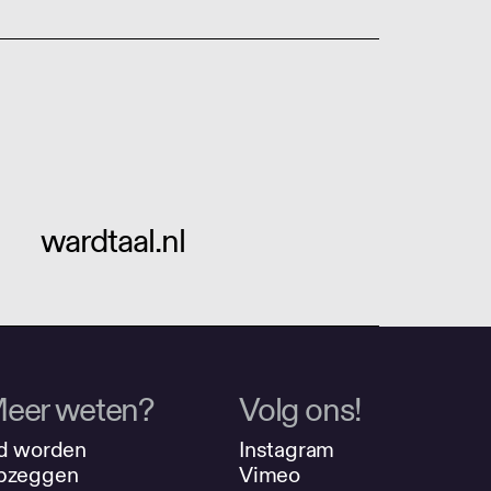
wardtaal.nl
eer weten?
Volg ons!
d worden
Instagram
pzeggen
Vimeo