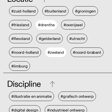
#zuid-holland
#buitenland
#groningen
#friesland
#drenthe
#overijssel
#flevoland
#gelderland
#utrecht
#noord-holland
#zeeland
#noord-brabant
#limburg
Discipline
#illustratie en animatie
#grafisch ontwerp
#digital design
#industrieel ontwerp