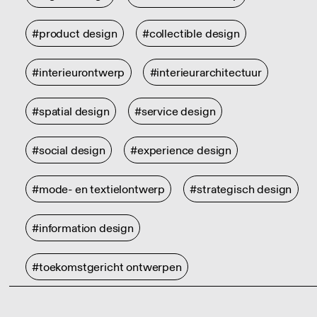
#product design
#collectible design
#interieurontwerp
#interieurarchitectuur
#spatial design
#service design
#social design
#experience design
#mode- en textielontwerp
#strategisch design
#information design
#toekomstgericht ontwerpen