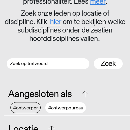
professionaliteit. Lees
meer
.
Zoek onze leden op locatie of
discipline. Klik
hier
om te bekijken welke
subdisciplines onder de zestien
hoofddisciplines vallen.
Zoek
Aangesloten als
#ontwerper
#ontwerpbureau
Locatie