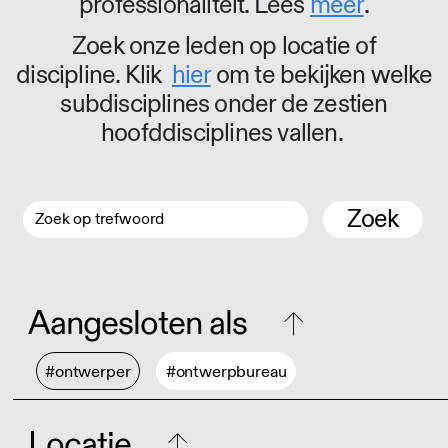
professionaliteit. Lees
meer
.
Zoek onze leden op locatie of
discipline. Klik
hier
om te bekijken welke
subdisciplines onder de zestien
hoofddisciplines vallen.
Zoek
Aangesloten als
#ontwerper
#ontwerpbureau
Locatie