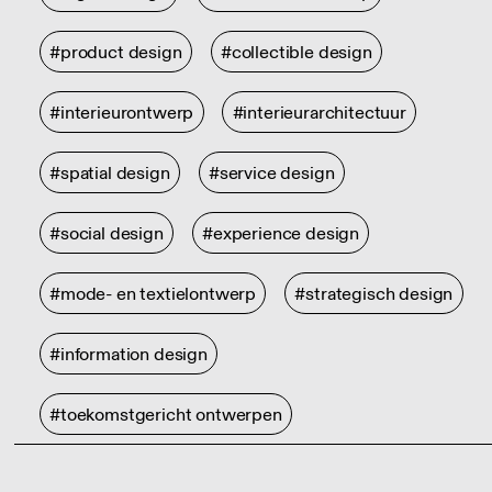
#product design
#collectible design
#interieurontwerp
#interieurarchitectuur
#spatial design
#service design
#social design
#experience design
#mode- en textielontwerp
#strategisch design
#information design
#toekomstgericht ontwerpen