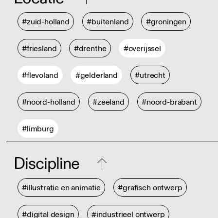
#zuid-holland
#buitenland
#groningen
#friesland
#drenthe
#overijssel
#flevoland
#gelderland
#utrecht
#noord-holland
#zeeland
#noord-brabant
#limburg
Discipline
#illustratie en animatie
#grafisch ontwerp
#digital design
#industrieel ontwerp